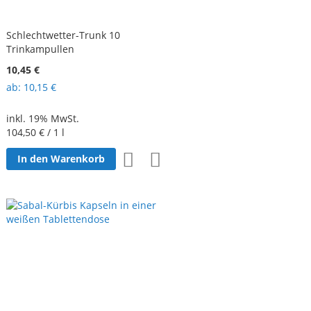
Schlechtwetter-Trunk 10
Trinkampullen
10,45 €
ab
10,15 €
inkl. 19% MwSt.
104,50 €
/ 1 l
Zur
Zur
In den Warenkorb
Wunschliste
Vergleichsliste
hinzufügen
hinzufügen