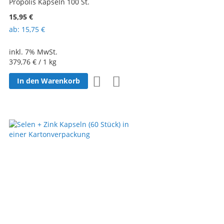
Propolis Kapseln 100 St.
15,95 €
ab
15,75 €
inkl. 7% MwSt.
379,76 €
/ 1 kg
Zur
Zur
In den Warenkorb
Wunschliste
Vergleichsliste
hinzufügen
hinzufügen