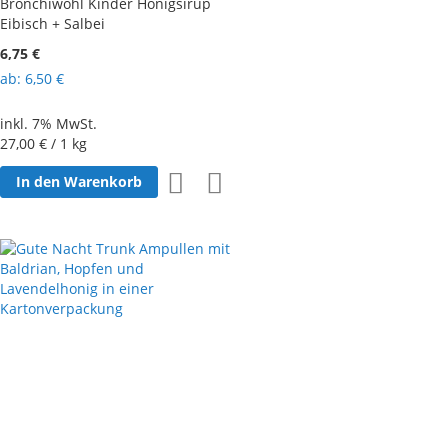
Bronchiwohl Kinder Honigsirup
Eibisch + Salbei
6,75 €
ab
6,50 €
inkl. 7% MwSt.
27,00 €
/ 1 kg
Zur
Zur
In den Warenkorb
Wunschliste
Vergleichsliste
hinzufügen
hinzufügen