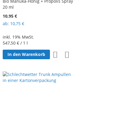
Bio Manuka-Honig + Propolis Spray
20 ml
10,95 €
ab
10,75 €
inkl. 19% MwSt.
547,50 €
/ 1 l
Zur
Zur
In den Warenkorb
Wunschliste
Vergleichsliste
hinzufügen
hinzufügen