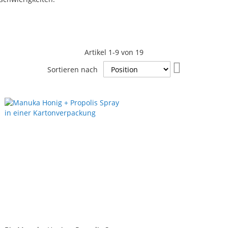
Artikel
1
-
9
von
19
In
Sortieren nach
absteigender
Reihenfolge