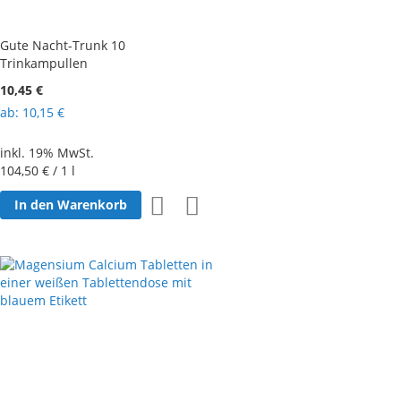
Gute Nacht-Trunk 10
Trinkampullen
10,45 €
ab
10,15 €
inkl. 19% MwSt.
104,50 €
/ 1 l
Zur
Zur
In den Warenkorb
Wunschliste
Vergleichsliste
hinzufügen
hinzufügen