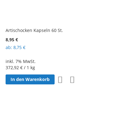
Artischocken Kapseln 60 St.
8,95 €
ab
8,75 €
inkl. 7% MwSt.
372,92 €
/ 1 kg
Zur
Zur
In den Warenkorb
Wunschliste
Vergleichsliste
hinzufügen
hinzufügen