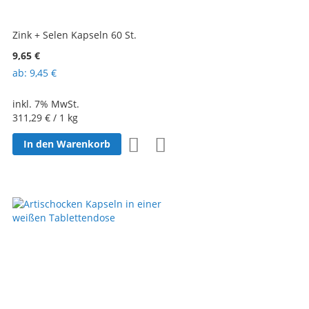
Zink + Selen Kapseln 60 St.
9,65 €
ab
9,45 €
inkl. 7% MwSt.
311,29 €
/ 1 kg
Zur
Zur
In den Warenkorb
Wunschliste
Vergleichsliste
hinzufügen
hinzufügen