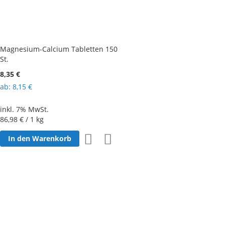
Magnesium-Calcium Tabletten 150
St.
8,35 €
ab
8,15 €
inkl. 7% MwSt.
86,98 €
/ 1 kg
Zur
Zur
In den Warenkorb
Wunschliste
Vergleichsliste
hinzufügen
hinzufügen