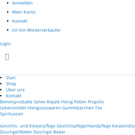
Direkt
Anmelden
zum
Mein Konto
Inhalt
Kontakt
Ich bin Wiederverkäufer
Login
Start
Shop
Über uns
Kontakt
Bienenprodukte
Gelee-Royale
Honig
Pollen
Propolis
Lebensmittel
Honigsüsswaren
Gummibärchen
Tee
Spirituosen
Gesichts- und Körperpflege
Gesichtspflege/Handpflege
Körperloti
Duschgel/Bäder
Duschgel
Bäder