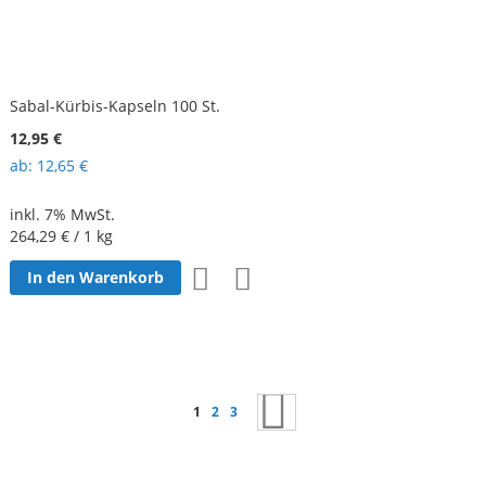
Sabal-Kürbis-Kapseln 100 St.
12,95 €
ab
12,65 €
inkl. 7% MwSt.
264,29 €
/ 1 kg
Zur
Zur
In den Warenkorb
Wunschliste
Vergleichsliste
hinzufügen
hinzufügen
Seite
Sie lesen gerade Seite
Seite
Seite
Seite
Weiter
1
2
3