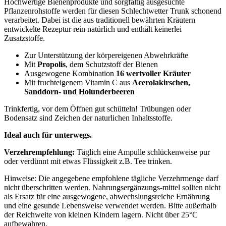
Hochwertige Bienenprodukte und sorgfältig ausgesuchte
Pflanzenrohstoffe werden für diesen Schlechtwetter Trunk schonend
verarbeitet. Dabei ist die aus traditionell bewährten Kräutern
entwickelte Rezeptur rein natürlich und enthält keinerlei
Zusatzstoffe.
Zur Unterstützung der körpereigenen Abwehrkräfte
Mit
Propolis
, dem Schutzstoff der Bienen
Ausgewogene Kombination
16 wertvoller Kräuter
Mit fruchteigenem Vitamin C aus
Acerolakirschen,
Sanddorn- und Holunderbeeren
Trinkfertig, vor dem Öffnen gut schütteln! Trübungen oder
Bodensatz sind Zeichen der naturlichen Inhaltsstoffe.
Ideal auch für unterwegs.
Verzehrempfehlung:
Täglich eine Ampulle schlückenweise pur
oder verdünnt mit etwas Flüssigkeit z.B. Tee trinken.
Hinweise: Die angegebene empfohlene tägliche Verzehrmenge darf
nicht überschritten werden. Nahrungsergänzungs-mittel sollten nicht
als Ersatz für eine ausgewogene, abwechslungsreiche Ernährung
und eine gesunde Lebensweise verwendet werden. Bitte außerhalb
der Reichweite von kleinen Kindern lagern. Nicht über 25°C
aufbewahren.