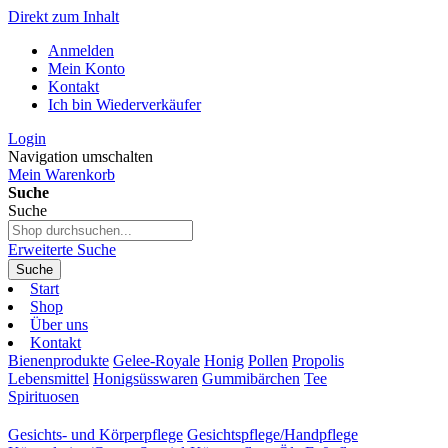
Direkt zum Inhalt
Anmelden
Mein Konto
Kontakt
Ich bin Wiederverkäufer
Login
Navigation umschalten
Mein Warenkorb
Suche
Suche
Erweiterte Suche
Suche
Start
Shop
Über uns
Kontakt
Bienenprodukte
Gelee-Royale
Honig
Pollen
Propolis
Lebensmittel
Honigsüsswaren
Gummibärchen
Tee
Spirituosen
Gesichts- und Körperpflege
Gesichtspflege/Handpflege