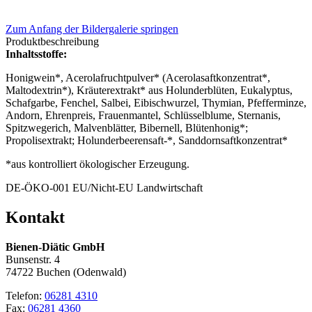
Zum Anfang der Bildergalerie springen
Produktbeschreibung
Inhaltsstoffe:
Honigwein*, Acerolafruchtpulver* (Acerolasaftkonzentrat*,
Maltodextrin*), Kräuterextrakt* aus Holunderblüten, Eukalyptus,
Schafgarbe, Fenchel, Salbei, Eibischwurzel, Thymian, Pfefferminze,
Andorn, Ehrenpreis, Frauenmantel, Schlüsselblume, Sternanis,
Spitzwegerich, Malvenblätter, Bibernell, Blütenhonig*;
Propolisextrakt; Holunderbeerensaft-*, Sanddornsaftkonzentrat*
*aus kontrolliert ökologischer Erzeugung.
DE-ÖKO-001 EU/Nicht-EU Landwirtschaft
Kontakt
Bienen-Diätic GmbH
Bunsenstr. 4
74722 Buchen (Odenwald)
Telefon:
06281 4310
Fax:
06281 4360