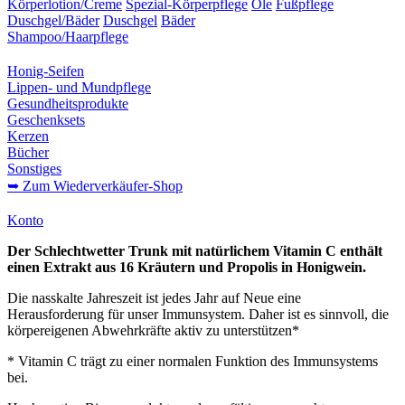
Körperlotion/Creme
Spezial-Körperpflege
Öle
Fußpflege
Duschgel/Bäder
Duschgel
Bäder
Shampoo/Haarpflege
Honig-Seifen
Lippen- und Mundpflege
Gesundheitsprodukte
Geschenksets
Kerzen
Bücher
Sonstiges
➥ Zum Wiederverkäufer-Shop
Konto
Der Schlechtwetter Trunk mit natürlichem Vitamin C enthält
einen Extrakt aus 16 Kräutern und Propolis in Honigwein.
Die nasskalte Jahreszeit ist jedes Jahr auf Neue eine
Herausforderung für unser Immunsystem. Daher ist es sinnvoll, die
körpereigenen Abwehrkräfte aktiv zu unterstützen*
* Vitamin C trägt zu einer normalen Funktion des Immunsystems
bei.