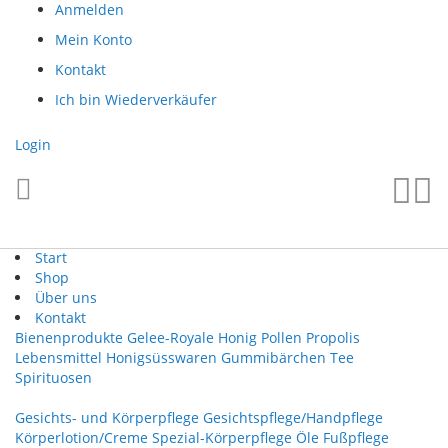
Direkt
Anmelden
zum
Mein Konto
Inhalt
Kontakt
Ich bin Wiederverkäufer
Login
Such
Me
Start
Shop
Über uns
Kontakt
Bienenprodukte
Gelee-Royale
Honig
Pollen
Propolis
Lebensmittel
Honigsüsswaren
Gummibärchen
Tee
Spirituosen
Gesichts- und Körperpflege
Gesichtspflege/Handpflege
Körperlotion/Creme
Spezial-Körperpflege
Öle
Fußpflege