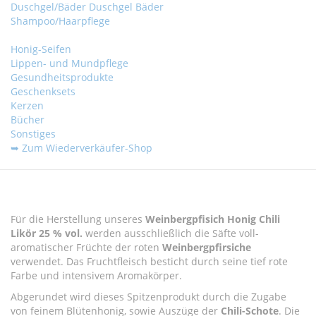
Duschgel/Bäder
Duschgel
Bäder
Shampoo/Haarpflege
Honig-Seifen
Lippen- und Mundpflege
Gesundheitsprodukte
Geschenksets
Kerzen
Bücher
Sonstiges
➥ Zum Wiederverkäufer-Shop
Zum
Zum
Ende
Anfang
Für die Herstellung unseres
Weinbergpfisich Honig Chili
der
der
Likör 25 % vol.
werden ausschließlich die Säfte voll-
Bildergalerie
Bildergalerie
aromatischer Früchte der roten
Weinbergpfirsiche
springen
springen
verwendet. Das Fruchtfleisch besticht durch seine tief rote
Farbe und intensivem Aromakörper.
Abgerundet wird dieses Spitzenprodukt durch die Zugabe
von feinem Blütenhonig, sowie Auszüge der
Chili-Schote
. Die