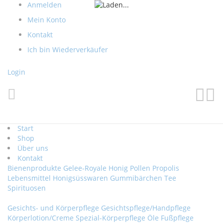
Direkt
Anmelden
zum
Mein Konto
Inhalt
Kontakt
Ich bin Wiederverkäufer
Login
Such
Me
Start
Shop
Über uns
Kontakt
Bienenprodukte
Gelee-Royale
Honig
Pollen
Propolis
Lebensmittel
Honigsüsswaren
Gummibärchen
Tee
Spirituosen
Gesichts- und Körperpflege
Gesichtspflege/Handpflege
Körperlotion/Creme
Spezial-Körperpflege
Öle
Fußpflege