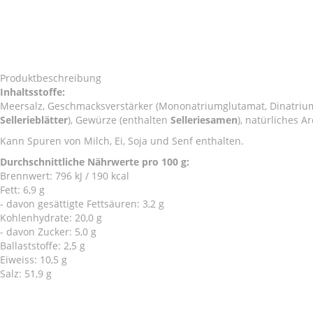
Zum
Zum
Produktbeschreibung
Ende
Anfang
Inhaltsstoffe:
der
der
Meersalz, Geschmacksverstärker (Mononatriumglutamat, Dinatriumino
Bildergalerie
Bildergalerie
Sellerieblätter
), Gewürze (enthalten
Selleriesamen
), natürliches 
springen
springen
Kann Spuren von Milch, Ei, Soja und Senf enthalten.
Durchschnittliche Nährwerte pro 100 g:
Brennwert: 796 kJ / 190 kcal
Fett: 6,9 g
- davon gesättigte Fettsäuren: 3,2 g
Kohlenhydrate: 20,0 g
- davon Zucker: 5,0 g
Ballaststoffe: 2,5 g
Eiweiss: 10,5 g
Salz: 51,9 g