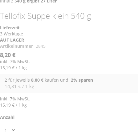
Inhalt:
540 g ergibt 27 Liter
Tellofix Suppe klein 540 g
Lieferzeit
3 Werktage
AUF LAGER
Artikelnummer
2845
8,20 €
inkl. 7% MwSt.
15,19 €
/ 1 kg
2 für jeweils
8,00 €
kaufen und
2
% sparen
14,81 € / 1 kg
inkl. 7% MwSt.
15,19 €
/ 1 kg
Anzahl