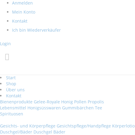
Direkt
Anmelden
zum
Mein Konto
Inhalt
Kontakt
Ich bin Wiederverkäufer
Login
Start
Shop
Über uns
Kontakt
Bienenprodukte
Gelee-Royale
Honig
Pollen
Propolis
Lebensmittel
Honigsüsswaren
Gummibärchen
Tee
Spirituosen
Gesichts- und Körperpflege
Gesichtspflege/Handpflege
Körperloti
Duschgel/Bäder
Duschgel
Bäder