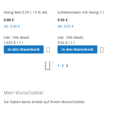
Honig Met 0,75 l, 13 % Vol.
Schlehenwein mit Honig 1 l
9,80 €
9,55 €
ab
9,40 €
ab
9,25 €
inkl. 19% MwSt.
inkl. 19% MwSt.
13,07 €
/ 1 l
9,55 €
/ 1 l
Zur Wunschliste hinzufügen
Zur W
In den Warenkorb
In den Warenkorb
Seite
Seite
Zurück
Seite
Seite
Sie lesen gerade Seite
1
2
3
Mein Wunschzettel
Sie haben keine Artikel auf Ihrem Wunschzettel.