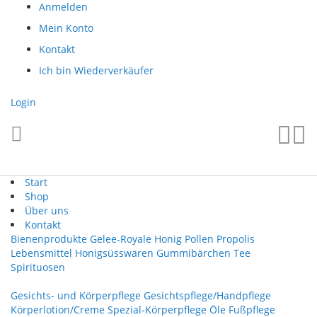
Direkt
Anmelden
zum
Mein Konto
Inhalt
Kontakt
Ich bin Wiederverkäufer
Login
Such
Me
Start
Shop
Über uns
Kontakt
Bienenprodukte
Gelee-Royale
Honig
Pollen
Propolis
Lebensmittel
Honigsüsswaren
Gummibärchen
Tee
Spirituosen
Gesichts- und Körperpflege
Gesichtspflege/Handpflege
Körperlotion/Creme
Spezial-Körperpflege
Öle
Fußpflege