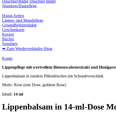
Duschgel/Bäder
Duschgel
Bäder
Shampoo/Haarpflege
Honig-Seifen
Lippen- und Mundpflege
Gesundheitsprodukte
Geschenksets
Kerzen
Bücher
Sonstiges
➥ Zum Wiederverkäufer-Shop
Konto
Lippenpflege mit wertvollem Bienenwabenextrakt und Honigar
Lippenbalsam in rundem Pillendöschen mit Schraubverschluß.
Motiv: Rose (rote Dose, goldene Rose)
Inhalt:
14 ml
Lippenbalsam in 14-ml-Dose Mo