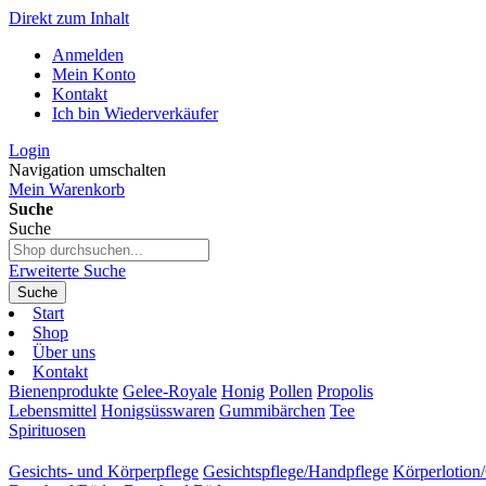
Direkt zum Inhalt
Anmelden
Mein Konto
Kontakt
Ich bin Wiederverkäufer
Login
Navigation umschalten
Mein Warenkorb
Suche
Suche
Erweiterte Suche
Suche
Start
Shop
Über uns
Kontakt
Bienenprodukte
Gelee-Royale
Honig
Pollen
Propolis
Lebensmittel
Honigsüsswaren
Gummibärchen
Tee
Spirituosen
Gesichts- und Körperpflege
Gesichtspflege/Handpflege
Körperlotion