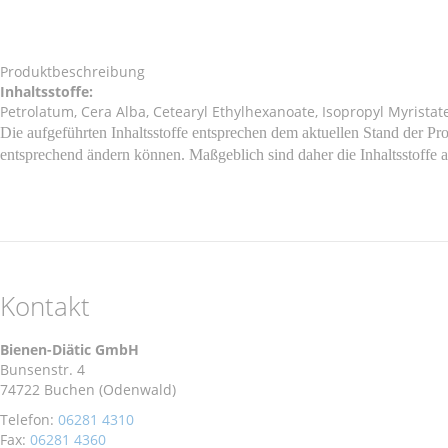
Zum
Zum
Produktbeschreibung
Ende
Anfang
Inhaltsstoffe:
der
der
Petrolatum, Cera Alba, Cetearyl Ethylhexanoate, Isopropyl Myristat
Bildergalerie
Bildergalerie
Die aufgeführten
Inhaltsstoffe
entsprechen dem aktuellen Stand der Pro
springen
springen
entsprechend ändern können. Maßgeblich sind daher die Inhaltsstoffe 
Kontakt
Bienen-Diätic GmbH
Bunsenstr. 4
74722 Buchen (Odenwald)
Telefon:
06281 4310
Fax:
06281 4360