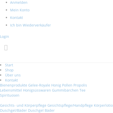
Direkt
Anmelden
zum
Mein Konto
Inhalt
Kontakt
Ich bin Wiederverkäufer
Login
Start
Shop
Über uns
Kontakt
Bienenprodukte
Gelee-Royale
Honig
Pollen
Propolis
Lebensmittel
Honigsüsswaren
Gummibärchen
Tee
Spirituosen
Gesichts- und Körperpflege
Gesichtspflege/Handpflege
Körperloti
Duschgel/Bäder
Duschgel
Bäder