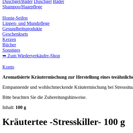
Duschgel/Bäder
Duschgel
Bäder
Shampoo/Haarpflege
Honig-Seifen
Lippen- und Mundpflege
Gesundheitsprodukte
Geschenksets
Kerzen
Bücher
Sonstiges
➥ Zum Wiederverkäufer-Shop
Konto
Aromatisierte Kräutermischung zur Herstellung eines teeähnlic
Entspannende und wohlschmeckende Kräutermischung bei Stresssitua
Bitte beachten Sie die Zubereitungshinweise.
Inhalt:
100 g
Kräutertee -Stresskiller- 100 g