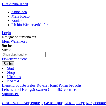
Direkt zum Inhalt
Anmelden
Mein Konto
Kontakt
Ich bin Wiederverkäufer
Login
Navigation umschalten
Mein Warenkorb
Suche
Suche
Erweiterte Suche
Suche
Start
Shop
Über uns
Kontakt
Bienenprodukte
Gelee-Royale
Honig
Pollen
Propolis
Lebensmittel
Honigsüsswaren
Gummibärchen
Tee
Spirituosen
Gesichts- und Körperpflege
Gesichtspflege/Handpflege
Körperlotion