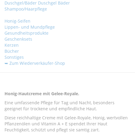
Duschgel/Bäder
Duschgel
Bäder
Shampoo/Haarpflege
Honig-Seifen
Lippen- und Mundpflege
Gesundheitsprodukte
Geschenksets
Kerzen
Bücher
Sonstiges
➥ Zum Wiederverkäufer-Shop
Zum
Zum
Ende
Anfang
Honig-Hautcreme mit Gelee-Royale.
der
der
Eine umfassende Pflege für Tag und Nacht, besonders
Bildergalerie
Bildergalerie
geeignet für trockene und empfindliche Haut.
springen
springen
Diese reichhaltige Creme mit Gelee-Royale, Honig, wertvollen
Pflanzenölen und Vitamin A + E spendet Ihrer Haut
Feuchtigkeit, schützt und pflegt sie samtig zart.