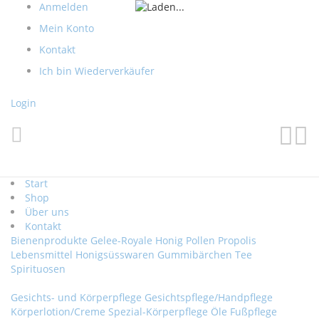
Direkt
Anmelden
zum
Mein Konto
Inhalt
Kontakt
Ich bin Wiederverkäufer
Login
Such
Me
Start
Shop
Über uns
Kontakt
Bienenprodukte
Gelee-Royale
Honig
Pollen
Propolis
Lebensmittel
Honigsüsswaren
Gummibärchen
Tee
Spirituosen
Gesichts- und Körperpflege
Gesichtspflege/Handpflege
Körperlotion/Creme
Spezial-Körperpflege
Öle
Fußpflege