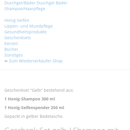
Duschgel/Bäder
Duschgel
Bäder
Shampoo/Haarpflege
Honig-Seifen
Lippen- und Mundpflege
Gesundheitsprodukte
Geschenksets
Kerzen
Bücher
Sonstiges
➥ Zum Wiederverkäufer-Shop
Zum
Zum
Ende
Anfang
Geschenkset "Gelb" bestehend aus:
der
der
1 Honig-Shampoo 300 ml
Bildergalerie
Bildergalerie
springen
springen
1 Honig-Seifenspender 250 ml
Gepackt in gelber Badetasche.