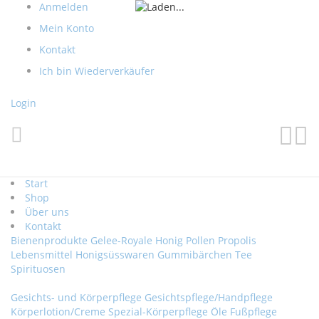
Direkt
Anmelden
zum
Mein Konto
Inhalt
Kontakt
Ich bin Wiederverkäufer
Login
Such
Me
Start
Shop
Über uns
Kontakt
Bienenprodukte
Gelee-Royale
Honig
Pollen
Propolis
Lebensmittel
Honigsüsswaren
Gummibärchen
Tee
Spirituosen
Gesichts- und Körperpflege
Gesichtspflege/Handpflege
Körperlotion/Creme
Spezial-Körperpflege
Öle
Fußpflege